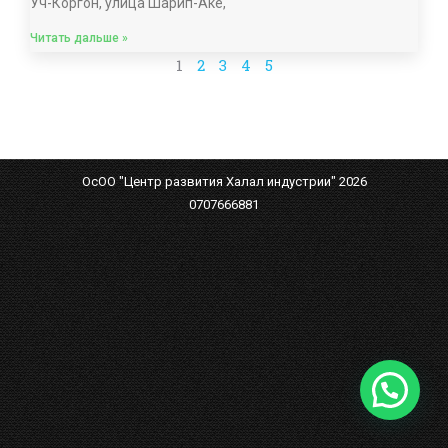
Уч-Коргон, улица Шарип-Аке,
Читать дальше »
1
2
3
4
5
ОсОО "Центр развития Халал индустрии" 2026
0707666881