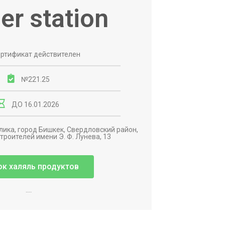
er station
ртификат действителен
№221.25
ДО 16.01.2026
ика, город Бишкек, Свердловский район,
троителей имени Э. Ф. Лунева, 13
ок халяль продуктов
....