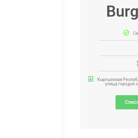
Burg
Се
Кыргызская Республ
улица городок с
Спис