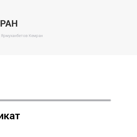
МРАН
Ярмуханбетов Кемран
икат