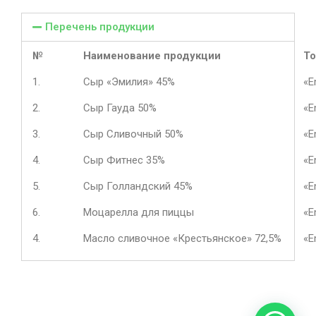
Перечень продукции
№
Наименование продукции
То
1.
Сыр «Эмилия» 45%
«E
2.
Сыр Гауда 50%
«E
3.
Сыр Сливочный 50%
«E
4.
Сыр Фитнес 35%
«E
5.
Сыр Голландский 45%
«E
6.
Моцарелла для пиццы
«E
4.
Масло сливочное «Крестьянское» 72,5%
«E