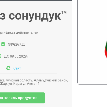
з сонундук
ТМ
ртификат действителен
№KG267.25
ДО 08.05.2028 г.
Сайт
ка, Чуйская область, Аламудунский район,
-Жар, ул. Карагул Акмат 1.
ок халяль продуктов