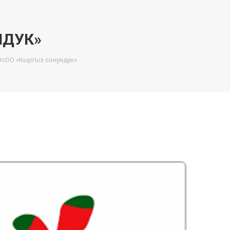
НДУК»
ОсОО «Кыргыз сонундук»