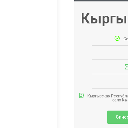
Кыргы
Се
Кыргызская Республи
село Көк
Спис