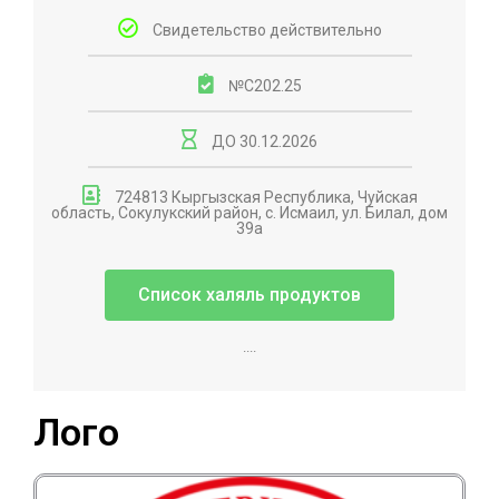
Свидетельство действительно
№С202.25
ДО 30.12.2026
724813 Кыргызская Республика, Чуйская
область, Сокулукский район, с. Исмаил, ул. Билал, дом
39а
Список халяль продуктов
....
Лого