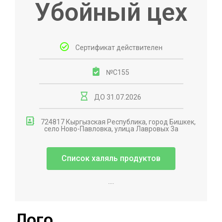
Убойный цех​
Сертификат действителен
№С155
ДО 31.07.2026
724817 Кыргызская Республика, город Бишкек,
село Ново-Павловка, улица Лавровых 3а
Список халяль продуктов
....
Лого